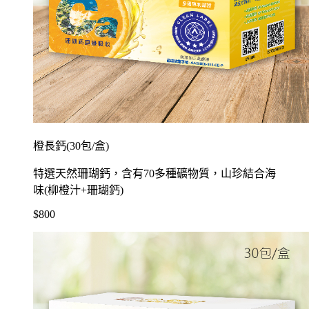
橙長鈣(30包/盒)
特選天然珊瑚鈣，含有70多種礦物質，山珍結合海
味(柳橙汁+珊瑚鈣)
$800