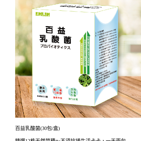
百益乳酸菌(30包/盒)
精選12株天然菌種～不須抗議生活卡卡，一天兩包