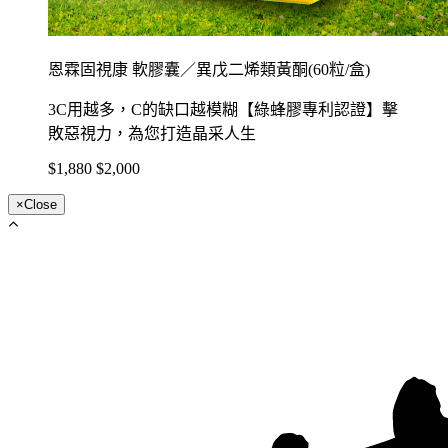
恩霖固視康 軟膠囊／異戊二烯類黃酮(60粒/盒)
3C用越多，C的缺口越模糊【綠蜂膠專利認證】擊
敗惡視力，為您打造晶采人生
$1,880
$2,000
×
Close