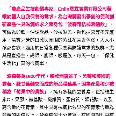
「農產品生技創價專家」Enlin恩霖實業有限公司著
眼於國人自我保養的需求，為台灣開發出爭氣的便利創
新產品～具滋潤訴求之隨身包「波森莓桔柿濃縮飲」
，
可做為即飲、沖調飲品、沙拉淋醬、麵包抹醬等多元應
用，清爽芬芳的口感與亮眼的紫紅花青素色澤，大人小
孩都喜歡，適用於日常各種保養與防護需求的族群。尤
其是直播主、講師、廚師、吸煙族，每天一包，「保健
生活化」真的很簡單。
波森莓為1920年代，將歐洲覆盆子、黑莓和美國的
露莓、羅甘莓雜交而成的新品種莓果，因為產量稀少被
稱為「莓果中的貴族」
，擁有多樣的營養素，包括維生
素C、果膠、氨基酸、纖維質、蛋白質、鞣花酸、以及
高含量的花青素，其中具有抗氧化效果的花青素含量為
藍莓的兩倍以上，營養價值十分豐富，在國際期刊中有