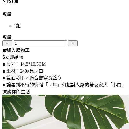
NT$
100
數量
1組
數量
加入購物車
立即結帳
∎ 尺寸：14.8*10.5CM
∎ 紙材：240g象牙白
∎ 雙面彩印，適合書寫及蓋章
∎ 讓老到不行的街貓「享年」和超討人厭的帶衰家犬「小白」
療癒你的生活