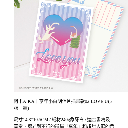
阿卡A-KA｜享年小白明信片插畫款02-LOVE U(5
張一組)
尺寸14.8*10.5CM / 紙材240g象牙白 / 適合書寫及
蓋章，讓老到不行的街貓「享年」和超討人厭的帶