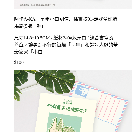
阿卡A-KA｜享年小白明信片插畫款01-走我帶你過
馬路(5張一組)
尺寸14.8*10.5CM / 紙材240g象牙白 / 適合書寫及
蓋章，讓老到不行的街貓「享年」和超討人厭的帶
衰家犬「小白」
$100