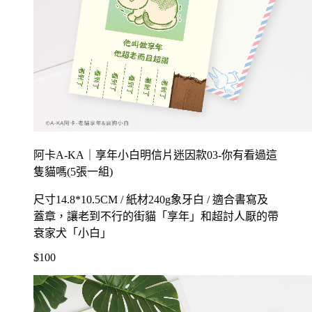
阿卡A-KA｜享年小白明信片迷因款03-你有看過這
隻貓嗎(5張一組)
尺寸14.8*10.5CM / 紙材240g象牙白 / 適合書寫及
蓋章，讓老到不行的街貓「享年」和超討人厭的帶
衰家犬「小白」
$100