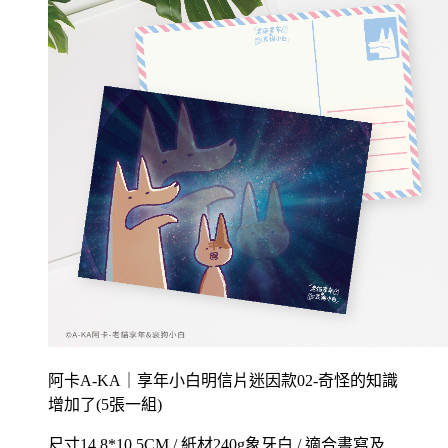
阿卡A-KA｜享年小白明信片迷因款02-奇怪的知識
增加了(5張一組)
尺寸14.8*10.5CM / 紙材240g象牙白 / 適合書寫及