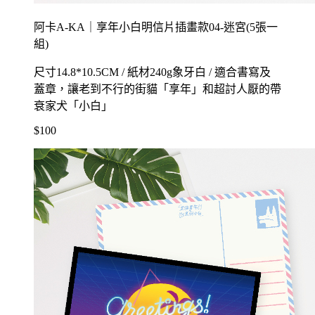
阿卡A-KA｜享年小白明信片插畫款04-迷宮(5張一
組)
尺寸14.8*10.5CM / 紙材240g象牙白 / 適合書寫及
蓋章，讓老到不行的街貓「享年」和超討人厭的帶
衰家犬「小白」
$100