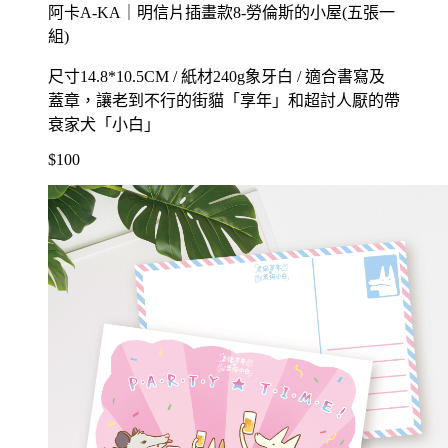
阿卡A-KA｜明信片插畫款8-勞倫斯的小屋(五張一
組)
尺寸14.8*10.5CM / 紙材240g象牙白 / 適合書寫及
蓋章，讓老到不行的街貓「享年」和超討人厭的帶
衰家犬「小白」
$100